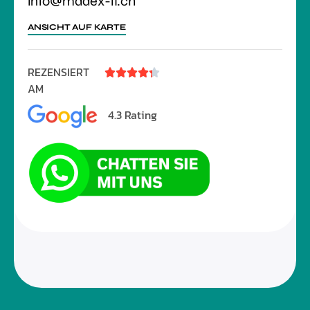
info@madex-it.ch
ANSICHT AUF KARTE
REZENSIERT





AM
4.3 Rating